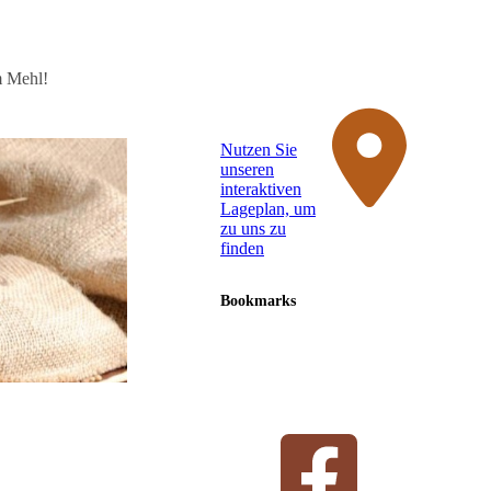
m Mehl!
Nutzen Sie
unseren
interaktiven
La­ge­plan, um
zu uns zu
finden
Bookmarks