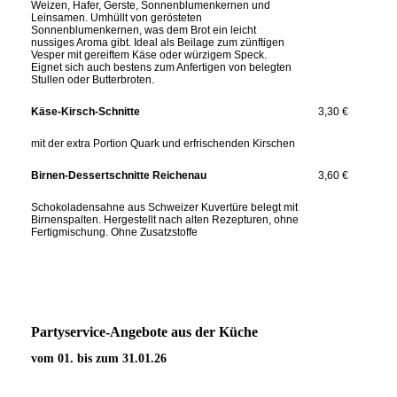
Weizen, Hafer, Gerste, Sonnenblumenkernen und
Leinsamen. Umhüllt von gerösteten
Sonnenblumenkernen, was dem Brot ein leicht
nussiges Aroma gibt. Ideal als Beilage zum zünftigen
Vesper mit gereiftem Käse oder würzigem Speck.
Eignet sich auch bestens zum Anfertigen von belegten
Stullen oder Butterbroten.
Käse-Kirsch-Schnitte
3,30 €
mit der extra Portion Quark und erfrischenden Kirschen
Birnen-Dessertschnitte Reichenau
3,60 €
Schokoladensahne aus Schweizer Kuvertüre belegt mit
Birnenspalten. Hergestellt nach alten Rezepturen, ohne
Fertigmischung. Ohne Zusatzstoffe
Partyservice-Angebote aus der Küche
vom 01. bis zum 31.01
.26