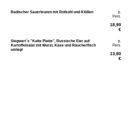
B
adischer Sauerbraten mit Rotkohl und Klößen
p.
Pers.
18,90
€
Siegwart´s "Kalte Platte", Russische Eier auf
p.
Kartoffelsalat mit Wurst, Käse und Räucherfisch
Pers.
umlegt
13,80
€