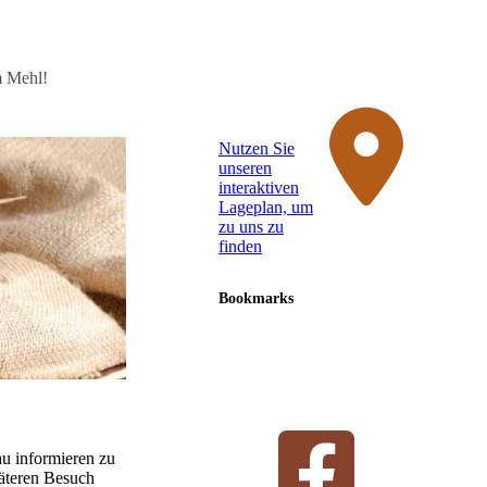
m Mehl!
Nutzen Sie
unseren
interaktiven
La­ge­plan, um
zu uns zu
finden
Bookmarks
u informieren zu
päteren Besuch